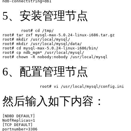
5、安装管理节点
	root# cd /tmp/

root# tar zxf mysql-max-5.0.24-linux-i686.tar.gz

root# mkdir /usr/local/mysql/

root# mkdir /usr/local/mysql/data/

root# cd mysql-max-5.0.24-linux-i686/bin/

root# cp ndb_mgm* /usr/local/mysql/

6、配置管理节点
然后输入如下内容：
[NDBD DEFAULT]

NoOfReplicas=1

[TCP DEFAULT]

portnumber=3306
