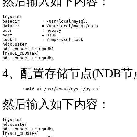
然后输入如下内容：
[mysqld]

basedir         = /usr/local/mysql/

datadir         = /usr/local/mysql/data

user            = nobody

port            = 3306

socket          = /tmp/mysql.sock

ndbcluster

ndb-connectstring=db1

[MYSQL_CLUSTER]

4、配置存储节点(NDB节
然后输入如下内容：
[mysqld]

ndbcluster

ndb-connectstring=db1

[MYSQL_CLUSTER]
