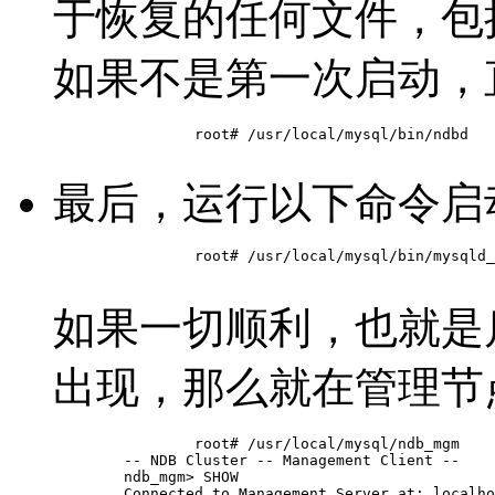
于恢复的任何文件，包
如果不是第一次启动，
		root# /usr/local/mysql/bin/ndbd

最后，运行以下命令启
		root# /usr/local/mysql/bin/mysqld_safe --defaults-file=/usr/local/mysql/my.cnf &

如果一切顺利，也就是
出现，那么就在管理节
		root# /usr/local/mysql/ndb_mgm

	-- NDB Cluster -- Management Client --

	ndb_mgm> SHOW

	Connected to Management Server at: localhost:1186
