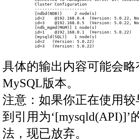
	Cluster Configuration

	---------------------

	[ndbd(NDB)]     2 node(s)

	id=2    @192.168.0.4  (Version: 5.0.22, Nodegroup: 0, Master)

	id=3    @192.168.0.5  (Version: 5.0.22, Nodegroup: 0)

	[ndb_mgmd(MGM)] 1 node(s)

	id=1    @192.168.0.1  (Version: 5.0.22)

	[mysqld(SQL)]   1 node(s)

	id=2   (Version: 5.0.22)

	id=3   (Version: 5.0.22)

具体的输出内容可能会略
MySQL版本。
注意：如果你正在使用较早
到引用为‘[mysqld(AP
法，现已放弃。