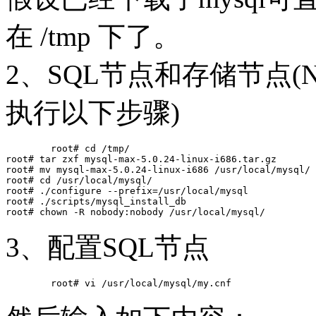
在 /tmp 下了。
2、SQL节点和存储节点(
执行以下步骤)
	root# cd /tmp/

root# tar zxf mysql-max-5.0.24-linux-i686.tar.gz

root# mv mysql-max-5.0.24-linux-i686 /usr/local/mysql/

root# cd /usr/local/mysql/

root# ./configure --prefix=/usr/local/mysql

root# ./scripts/mysql_install_db

3、配置SQL节点