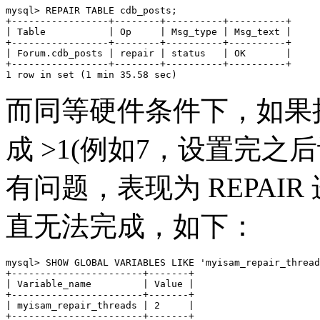
mysql> REPAIR TABLE cdb_posts;

+-----------------+--------+----------+----------+

| Table           | Op     | Msg_type | Msg_text |

+-----------------+--------+----------+----------+

| Forum.cdb_posts | repair | status   | OK       | 

+-----------------+--------+----------+----------+

而同等硬件条件下，如果把 myis
成 >1(例如7，设置完之后
有问题，表现为 REPAI
直无法完成，如下：
mysql> SHOW GLOBAL VARIABLES LIKE 'myisam_repair_thread
+-----------------------+-------+

| Variable_name         | Value |

+-----------------------+-------+

| myisam_repair_threads | 2     | 

+-----------------------+-------+
