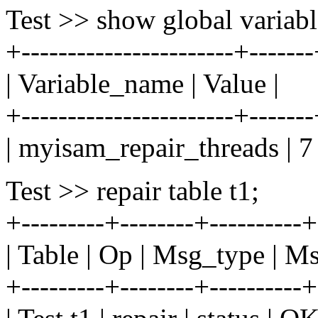
Test >> show global variabl
+-----------------------+------
| Variable_name | Value |
+-----------------------+------
| myisam_repair_threads | 7 
Test >> repair table t1;
+---------+--------+----------+
| Table | Op | Msg_type | Ms
+---------+--------+----------+