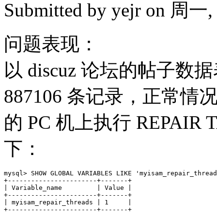
Submitted by
yejr
on 周一, 2
问题表现：
以 discuz 论坛的帖子数据
887106 条记录，正常情况
的 PC 机上执行 REPAIR
下：
mysql> SHOW GLOBAL VARIABLES LIKE 'myisam_repair_thread
+-----------------------+-------+

| Variable_name         | Value |

+-----------------------+-------+

| myisam_repair_threads | 1     | 

+-----------------------+-------+
