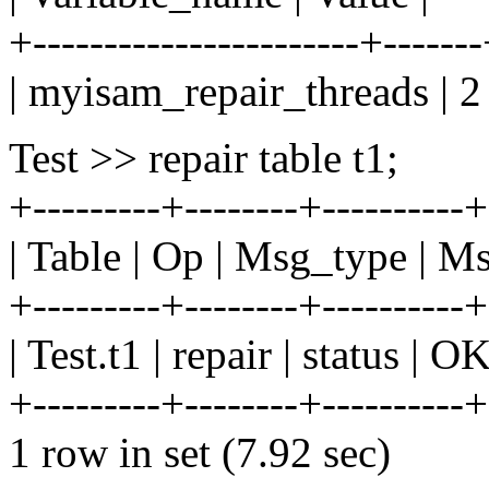
+-----------------------+------
| myisam_repair_threads | 2 
Test >> repair table t1;
+---------+--------+----------+
| Table | Op | Msg_type | Ms
+---------+--------+----------+
| Test.t1 | repair | status | OK
+---------+--------+----------+
1 row in set (7.92 sec)