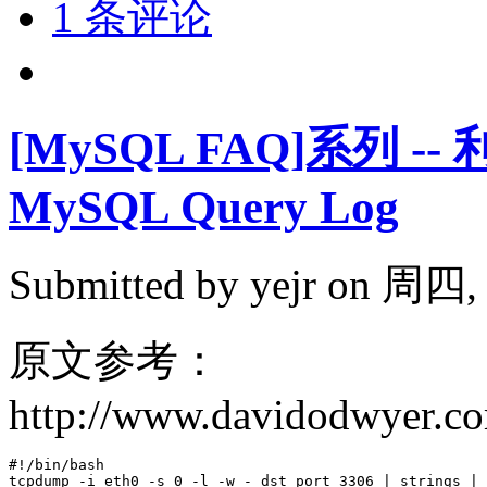
1 条评论
[MySQL FAQ]系列 -
MySQL Query Log
Submitted by
yejr
on 周四, 2
原文参考：
http://www.davidodwyer.co
#!/bin/bash

tcpdump -i eth0 -s 0 -l -w - dst port 3306 | strings | 