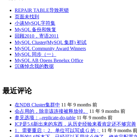
REPAIR TABLE导致死锁
页面未找到
小谈MySQL字符集
MySQL 备份和恢复
回顾2010，寄语2011
MySQL Cluster(MySQL 集群) 初试
MySQL Community Award Winners
MySQL 同步（一）
MySQL AB Opens Benelux Office
沉痛悼念我的数据
最近评论
在NDB Cluster集群中
11 年 9 months 前
会占用的，除非该连接被释放掉。
11 年 9 months 前
参见选项：--replicate-do-table
11 年 9 months 前
ICP是5.6新出来的东西，从历史经验来看肯定还不够完善
1、需要重启； 2、单位可以写成 G 的；
11 年 9 months 
最新的5.6版本下，已经可以不用这么做了。修改完配置