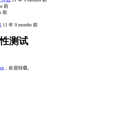
hs 前
hs 前
速
11 年 9 months 前
容性测试
com
，欢迎转载。