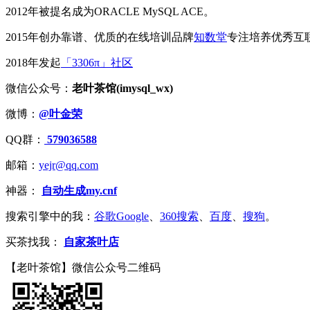
2012年被提名成为ORACLE MySQL ACE。
2015年创办靠谱、优质的在线培训品牌
知数堂
专注培养优秀互
2018年发起
「3306π」社区
微信公众号：
老叶茶馆(imysql_wx)
微博：
@叶金荣
QQ群：
579036588
邮箱：
yejr@qq.com
神器：
自动生成my.cnf
搜索引擎中的我：
谷歌Google
、
360搜索
、
百度
、
搜狗
。
买茶找我：
自家茶叶店
【老叶茶馆】微信公众号二维码