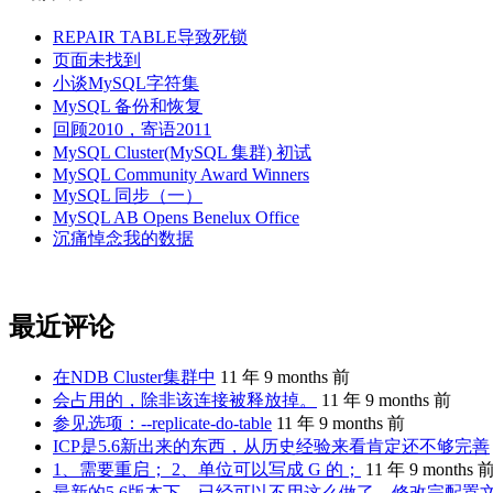
REPAIR TABLE导致死锁
页面未找到
小谈MySQL字符集
MySQL 备份和恢复
回顾2010，寄语2011
MySQL Cluster(MySQL 集群) 初试
MySQL Community Award Winners
MySQL 同步（一）
MySQL AB Opens Benelux Office
沉痛悼念我的数据
最近评论
在NDB Cluster集群中
11 年 9 months 前
会占用的，除非该连接被释放掉。
11 年 9 months 前
参见选项：--replicate-do-table
11 年 9 months 前
ICP是5.6新出来的东西，从历史经验来看肯定还不够完善
1、需要重启； 2、单位可以写成 G 的；
11 年 9 months 
最新的5.6版本下，已经可以不用这么做了。修改完配置