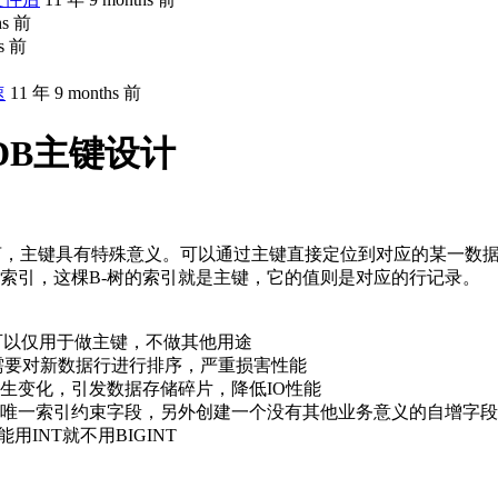
hs 前
hs 前
速
11 年 9 months 前
noDB主键设计
，因此对于InnoDB而言，主键具有特殊意义。可以通过主键直接定位到
-树索引，这棵B-树的索引就是主键，它的值则是对应的行记录。
段可以仅用于做主键，不做其他用途
次都需要对新数据行进行排序，严重损害性能
发生变化，引发数据存储碎片，降低IO性能
一个唯一索引约束字段，另外创建一个没有其他业务意义的自增字
用INT就不用BIGINT