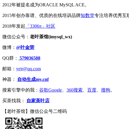
2012年被提名成为ORACLE MySQL ACE。
2015年创办靠谱、优质的在线培训品牌
知数堂
专注培养优秀互
2018年发起
「3306π」社区
微信公众号：
老叶茶馆(imysql_wx)
微博：
@叶金荣
QQ群：
579036588
邮箱：
yejr@qq.com
神器：
自动生成my.cnf
搜索引擎中的我：
谷歌Google
、
360搜索
、
百度
、
搜狗
。
买茶找我：
自家茶叶店
【老叶茶馆】微信公众号二维码