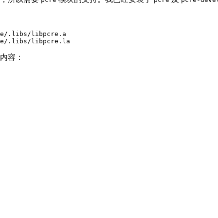
e/.libs/libpcre.a

下内容：