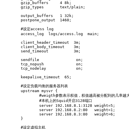
        gzip_buffers     4 8k;

        gzip_types       text/plain;

        output_buffers   1 32k;

        postpone_output  1460;

        #设定access log

        access_log  logs/access.log  main;

        client_header_timeout  3m;

        client_body_timeout    3m;

        send_timeout           3m;

        sendfile                on;

        tcp_nopush              on;

        tcp_nodelay             on;

        keepalive_timeout  65;

        #设定负载均衡的服务器列表

        upstream mysvr {

                #weigth参数表示权值，权值越高被分配到的几率越大
                #本机上的Squid开启3128端口

                server 192.168.8.1:3128 weight=5;

                server 192.168.8.2:80   weight=1;

                server 192.168.8.3:80   weight=6;

        }

        #设定虚拟主机
