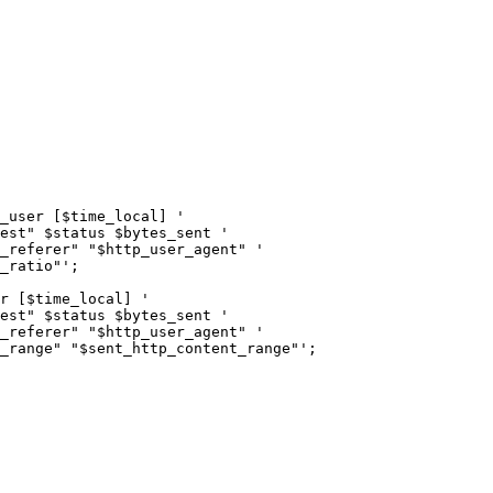
_user [$time_local] '

est" $status $bytes_sent '

_referer" "$http_user_agent" '

_ratio"';

r [$time_local] '

est" $status $bytes_sent '

_referer" "$http_user_agent" '

_range" "$sent_http_content_range"';
