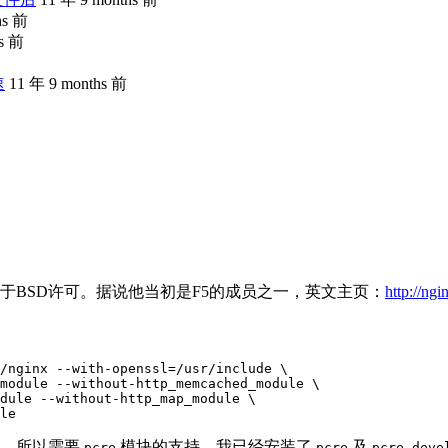
hs 前
hs 前
速
11 年 9 months 前
建立的项目,基于BSD许可。据说他当初是F5的成员之一，英文主页：
http://ngi
/nginx --with-openssl=/usr/include \

module --without-http_memcached_module \

dule --without-http_map_module \

则，所以需要
模块的支持。我已经安装了
及
pcre
pcre
pcre-deve