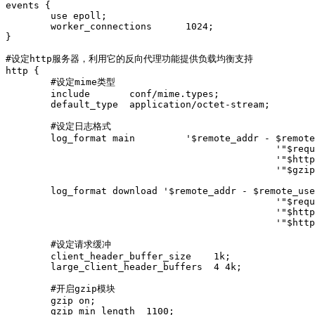
events {

        use epoll;

        worker_connections      1024;

}

#设定http服务器，利用它的反向代理功能提供负载均衡支持

http {

        #设定mime类型

        include       conf/mime.types;

        default_type  application/octet-stream;

        #设定日志格式

        log_format main         '$remote_addr - $remote
                                                '"$requ
                                                '"$http
                                                '"$gzip
        log_format download '$remote_addr - $remote_use
                                                '"$requ
                                                '"$http
                                                '"$http
        #设定请求缓冲

        client_header_buffer_size    1k;

        large_client_header_buffers  4 4k;

        #开启gzip模块

        gzip on;

        gzip_min_length  1100;
