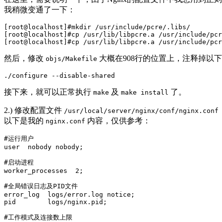
我稍微变通了一下：
[root@localhost]#mkdir /usr/include/pcre/.libs/

[root@localhost]#cp /usr/lib/libpcre.a /usr/include/pcr
然后，修改
大概在908行的位置上，注释掉以
objs/Makefile
接下来，就可以正常执行
及
了。
make
make install
2.) 修改配置文件
/usr/local/server/nginx/conf/nginx.conf
以下是我的
内容，仅供参考：
nginx.conf
#运行用户

user  nobody nobody;

#启动进程

worker_processes  2;

#全局错误日志及PID文件

error_log  logs/error.log notice;

pid        logs/nginx.pid;

#工作模式及连接数上限
