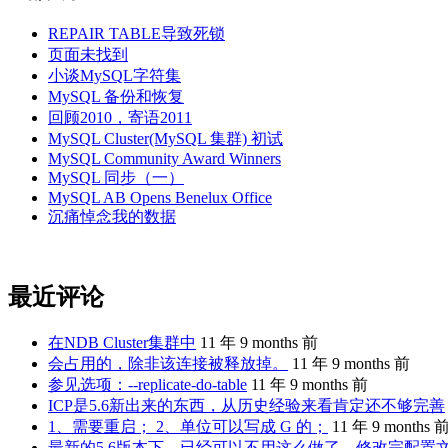
REPAIR TABLE导致死锁
页面未找到
小谈MySQL字符集
MySQL 备份和恢复
回顾2010，寄语2011
MySQL Cluster(MySQL 集群) 初试
MySQL Community Award Winners
MySQL 同步（一）
MySQL AB Opens Benelux Office
沉痛悼念我的数据
最近评论
在NDB Cluster集群中
11 年 9 months 前
会占用的，除非该连接被释放掉。
11 年 9 months 前
参见选项：--replicate-do-table
11 年 9 months 前
ICP是5.6新出来的东西，从历史经验来看肯定还不够完善
1、需要重启； 2、单位可以写成 G 的；
11 年 9 months 
最新的5.6版本下，已经可以不用这么做了。修改完配置