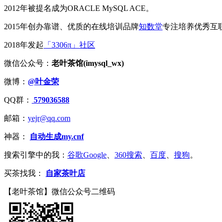
2012年被提名成为ORACLE MySQL ACE。
2015年创办靠谱、优质的在线培训品牌
知数堂
专注培养优秀互
2018年发起
「3306π」社区
微信公众号：
老叶茶馆(imysql_wx)
微博：
@叶金荣
QQ群：
579036588
邮箱：
yejr@qq.com
神器：
自动生成my.cnf
搜索引擎中的我：
谷歌Google
、
360搜索
、
百度
、
搜狗
。
买茶找我：
自家茶叶店
【老叶茶馆】微信公众号二维码