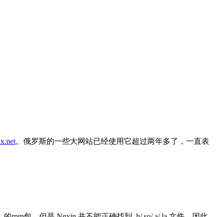
nx.net
。俄罗斯的一些大网站已经使用它超过两年多了，一直表
的rpm包，但是 Ngxin 并不能正确找到 .h/.so/.a/.la 文件，因此
l